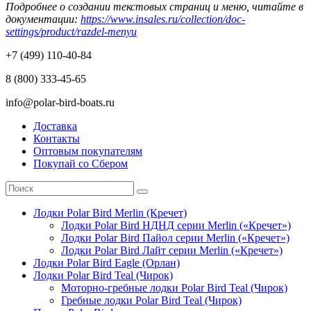
Подробнее о создании текстовых страниц и меню, читайте в
документации:
https://www.insales.ru/collection/doc-
settings/product/razdel-menyu
+7 (499) 110-40-84
8 (800) 333-45-65
info@polar-bird-boats.ru
Доставка
Контакты
Оптовым покупателям
Покупай со Сбером
Лодки Polar Bird Merlin (Кречет)
Лодки Polar Bird НДНД серии Merlin («Кречет»)
Лодки Polar Bird Пайол серии Merlin («Кречет»)
Лодки Polar Bird Лайт серии Merlin («Кречет»)
Лодки Polar Bird Eagle (Орлан)
Лодки Polar Bird Teal (Чирок)
Моторно-гребные лодки Polar Bird Teal (Чирок)
Гребные лодки Polar Bird Teal (Чирок)