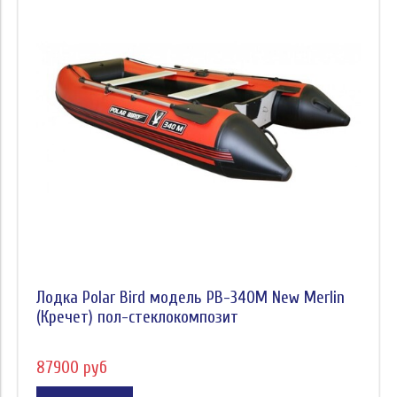
Грузоподъемность (кг)
Кол-во людей на борту (чел.)
Мощность мотора до (л.с.)
Транспортировочный размер (лодка) (м.)
Транспортировочный размер (пол) (м.)
Модель
Бренд
Цена
Лодка Polar Bird модель PB-340M New Merlin
(Кречет) пол-стеклокомпозит
87900 руб