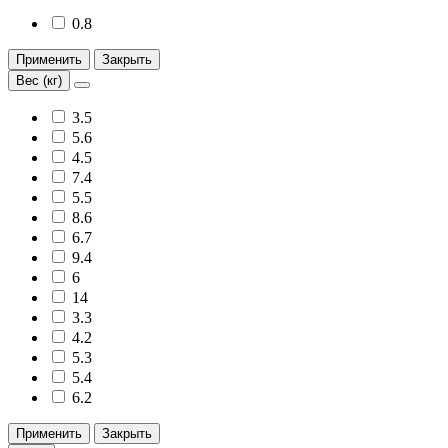
0.8
Применить
Закрыть
Вес (кг)
3.5
5.6
4.5
7.4
5.5
8.6
6.7
9.4
6
14
3.3
4.2
5.3
5.4
6.2
Применить
Закрыть