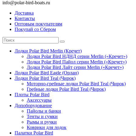
info@polar-bird-boats.ru
Доставка
Контакты
Оптовым покупателям
Покупай со Сбером
Лодки Polar Bird Merlin (Кречет)
Лодки Polar Bird НДНД серии Merlin («Кречет»)
Лодки Polar Bird Пайол серии Merlin («Кречет»)
Лодки Polar Bird Лайт серии Merlin («Кречет»)
Лодки Polar Bird Eagle (Орлан)
Лодки Polar Bird Teal (Чирок)
Моторно-гребные лодки Polar Bird Teal (Чирок)
Гребные лодки Polar Bird Teal (Чирок)
Плоты Polar Bird
Аксессуары
Допоборудование
Пайолы и банки
Тенты и сумки
Рымы и ручки
Коврики для лодок
Палатки Polar Bird