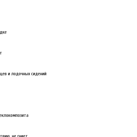
одке
ут
нцев и лодочных сидений
теклокомпозита
твию, не гниет