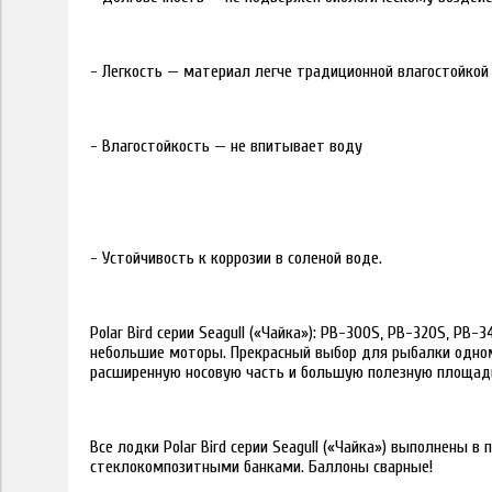
- Легкость — материал легче традиционной влагостойко
- Влагостойкость — не впитывает воду
- Устойчивость к коррозии в соленой воде.
Polar Bird серии Seagull («Чайка»): PB-300S, PB-320S, P
небольшие моторы. Прекрасный выбор для рыбалки одному
расширенную носовую часть и большую полезную площадь
Все лодки Polar Bird серии Seagull («Чайка») выполнены
стеклокомпозитными банками. Баллоны сварные!