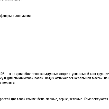
й фанеры и алюминия
B-340S - это серия облегченных надувных лодок с уникальной конструкц
 и для спиннинговой ловли. Лодки отличаются небольшой массой, но 
 кокпита.
 в простой цветовой гамме: бело-черные, серые, зеленые. Комплектуют