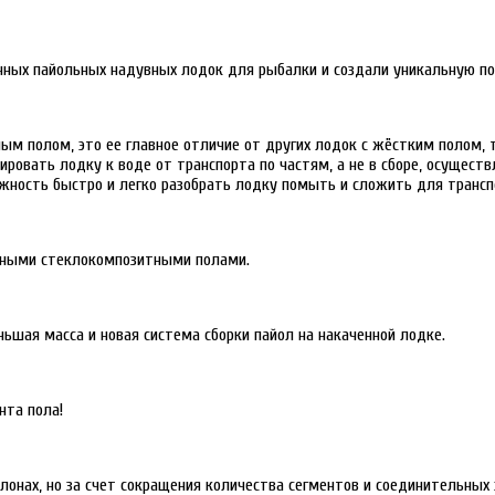
ычных пайольных надувных лодок для рыбалки и создали уникальную п
ым полом, это ее главное отличие от других лодок с жёстким полом, 
ировать лодку к воде от транспорта по частям, а не в сборе, осущест
ожность быстро и легко разобрать лодку помыть и сложить для трансп
ченными стеклокомпозитными полами.
ьшая масса и новая система сборки пайол на накаченной лодке.
нта пола!
лонах, но за счет сокращения количества сегментов и соединительных 