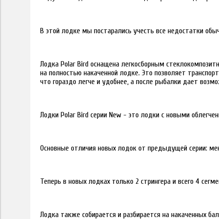
В этой лодке мы постарались учесть все недостатки об
Лодка Polar Bird оснащена легкосборным стеклокомпозитн
на полностью накаченной лодке. Это позволяет транспорт
что гораздо легче и удобнее, а после рыбалки дает возм
Лодки Polar Bird серии New - это лодки с новыми облег
Основные отличия новых лодок от предыдущей серии: мен
Теперь в новых лодках только 2 стрингера и всего 4 сегме
Лодка также собирается и разбирается на накаченных бал