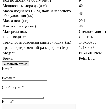
Кол-во людей на борту (чел.)
9
Мощность мотора до (л.с.)
40
Масса лодки без ПЛМ, пола и навесного
48
оборудования (кг.)
Масса пола(кг.)
29.1
Высота транца (мм)
40
Материал пола
Стеклокомпозит
Производитель
Снегирь
Транспортировочный размер (лодка) (м.)
140x60x55
Транспортировочный размер (пол) (м.)
121x94x7
Модель
PB-450E New
Бренд
Polar Bird
Оставить отзыв
Имя
*
E-mail
*
Сообщение
*
Капча
*