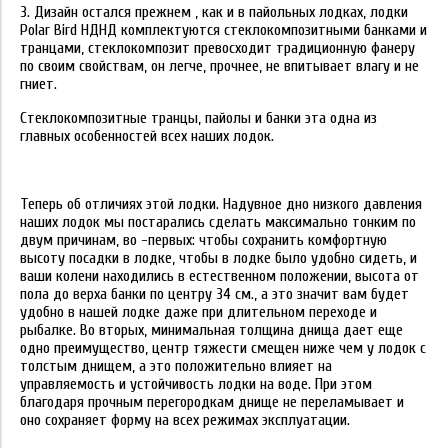
3. Дизайн остался прежнем , как и в пайольных лодках, лодки
Polar Bird НДНД комплектуются стеклокомпозитными банками и
транцами, стеклокомпозит превосходит традиционную фанеру
по своим свойствам, он легче, прочнее, не впитывает влагу и не
гниет.
Cтеклокомпозитные транцы, пайолы и банки эта одна из
главных особенностей всех наших лодок.
Теперь об отличиях этой лодки. Надувное дно низкого давления
наших лодок мы постарались сделать максимально тонким по
двум причинам, во -первых: чтобы сохранить комфортную
высоту посадки в лодке, чтобы в лодке было удобно сидеть, и
ваши колени находились в естественном положении, высота от
пола до верха банки по центру 34 см., а это значит вам будет
удобно в нашей лодке даже при длительном переходе и
рыбалке. Во вторых, минимальная толщина днища дает еще
одно преимущество, центр тяжести смещен ниже чем у лодок с
толстым днищем, а это положительно влияет на
управляемость и устойчивость лодки на воде. При этом
благодаря прочным перегородкам днище не переламывает и
оно сохраняет форму на всех режимах эксплуатации.